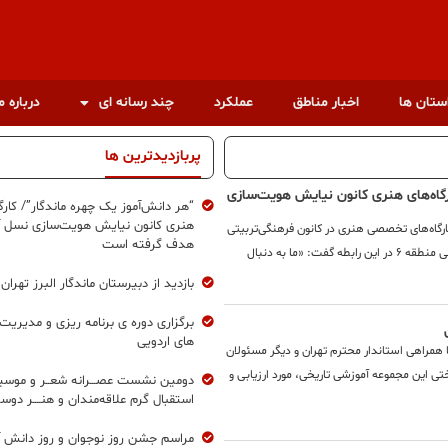
استان ها
اخبار مناطق
عملکرد
چند رسانه ای
درباره م
پربازدیدترین ها
رگاه‌های هنری کانون نیایش هویت‌سازی
“هر دانش‌آموز یک چهره ماندگار”/ کارگا
هنری کانون نیایش هویت‌سازی نسل آی
ارگاه‌های تخصصی هنری در کانون فرهنگی‌تربیتی
هدف گرفته است
نیایش برگزار شد. امید زاهدی، معاون پرورشی منطقه ۶ در این رابطه گفت: «ما به دنبال
بازدید از دبیرستان ماندگار البرز تهران
برگزاری دوره ی برنامه ریزی و مدیریت
های اردویی
، با همراهی استاندار محترم تهران و دیگر مسئولان
تی این مجموعه آموزشی تاریخی، مورد ارزیابی و
دومین نشست عصـــرانه شعــر و موسیقـ
استقبال گرم علاقه‌مندان و هنــــر دوس
مراسم جشن روز نوجوان و روز دانش آم