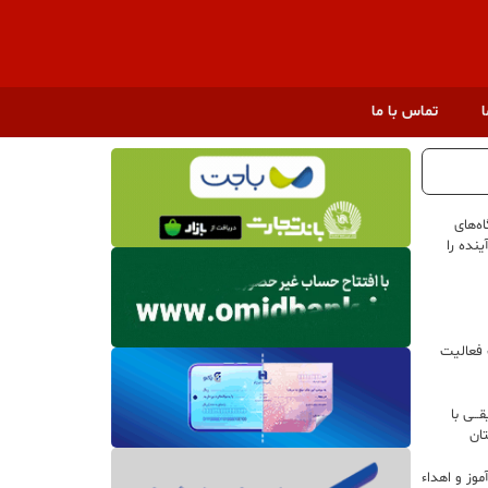
ا
تماس با ما
ه‌های
نده را
 فعالیت
ــی با
تان
وز و اهداء