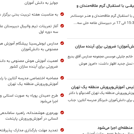
جوایز به دانش آموزان
ــی با استقبال گرم علاقه‌مندان و
به مناسبت هفته تربیت بدنی برگزار 
ا استقبال گرم علاقه‌مندان و هنــــر دوستاندر
آغاز تمرینات تیم والیبال دبیرستان عل
سه دوره اول
مدارس ابوعلی‌سینا پیشگام آموزش 
موزان؛ ضرورتی برای آینده سازان
مصنوعی به دانش‌آموزان
ن، خانم جلیلی موسس مجموعه مدارس آفاق بدیع
اهمیت آموزش هوش مصنوعی به دانش‌
 نسل جدید اظهار داشت: «امروز هوش
ضرورتی برای آینده سازان کشور
مصاحبه اختصاصی مدرسه آنلاین با ر
آموزش‌وپرورش منطقه یک تهران
رئیس آموزش‌وپرورش منطقه یک تهران
زش‌وپرورش منطقه یک تهران گفت‌وگو با دکتر
طرح «میدان پویا» به صورت استانی و 
ای دانش‌آموزان خبرنگار مدرسه آنلاین: جناب
اجرا می‌شود
بهره‌وری هوشمندانه، راهبرد ساماندهی 
انسانی در آموزش‌وپرورش پایتخت
منطقه‌ای اجرا می‌شود
تمدید مهلت بارگذاری مدارک پذیرفته
 رسانی و روابط عمومی وزارت آموزش و