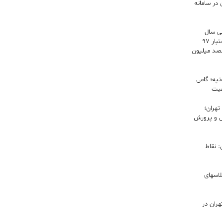
 در سامانه
دنی سال
۱۴۰۴ در قالب میدان همدلی / ابلاغ اعتبار ۹۷
 میلیارد و پانصد میلیون
تپه؛ گامی
فیت
هران؛
ش و پرورش
 نقاط
لاسهای
ران در