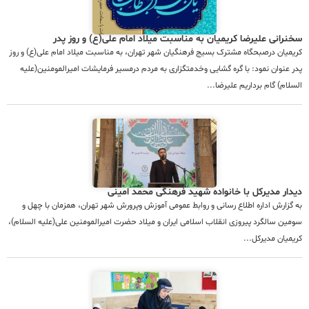
سخنرانی علیرضا کریمیان به مناسبت میلاد امام علی(ع) و روز پدر
کریمیان درصبحگاه مشترک بسیج فرهنگیان شهر تهران، به مناسبت میلاد امام علی(ع) و روز
پدر عنوان نمود: با گره گشایی وخدمتگزاری به مردم درمسیر فرمایشات امیرالمومنین(علیه
السلام) گام برداریم علیرضا...
دیدار مدیرکل با خانواده شهید فرهنگی محمد امینی
به گزارش اداره اطلاع رسانی و روابط عمومی آموزش وپرورش شهر تهران، همزمان با چهل و
سومین سالگرد پیروزی انقلاب اسلامی ایران و میلاد حضرت امیرالمومنین علی(علیه السلام)،
کریمیان مدیرکل...